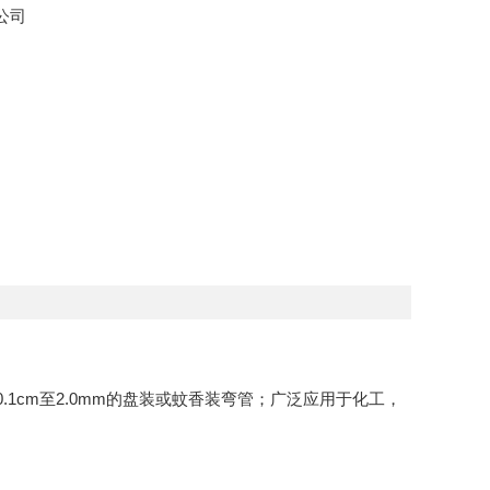
公司
m，厚度0.1cm至2.0mm的盘装或蚊香装弯管；广泛应用于化工，