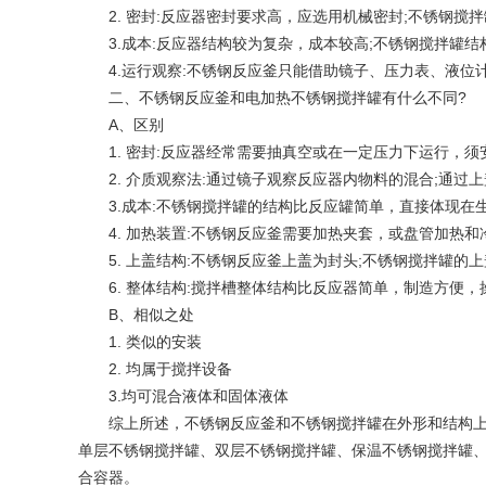
2. 密封:反应器密封要求高，应选用机械密封;不锈钢搅
3.成本:反应器结构较为复杂，成本较高;不锈钢搅拌罐结
4.运行观察:不锈钢反应釜只能借助镜子、压力表、液位计
二、不锈钢反应釜和电加热不锈钢搅拌罐有什么不同?
A、区别
1. 密封:反应器经常需要抽真空或在一定压力下运行，须
2. 介质观察法:通过镜子观察反应器内物料的混合;通过
3.成本:不锈钢搅拌罐的结构比反应罐简单，直接体现在
4. 加热装置:不锈钢反应釜需要加热夹套，或盘管加热和
5. 上盖结构:不锈钢反应釜上盖为封头;不锈钢搅拌罐的
6. 整体结构:搅拌槽整体结构比反应器简单，制造方便，
B、相似之处
1. 类似的安装
2. 均属于搅拌设备
3.均可混合液体和固体液体
综上所述，不锈钢反应釜和不锈钢搅拌罐在外形和结构上相
单层不锈钢搅拌罐、双层不锈钢搅拌罐、保温不锈钢搅拌罐
合容器。